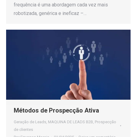
frequência é uma abordagem cada vez mais
robotizada, genérica e ineficaz –…
Métodos de Prospecção Ativa
Geração de Leads
,
MAQUINA DE LEADS B2B
,
Prospecção
de clientes