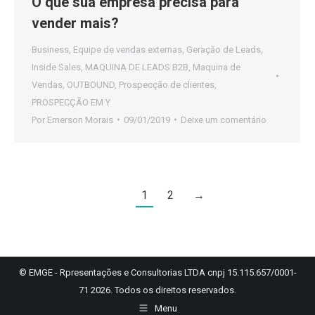
O que sua empresa precisa para
vender mais?
Business
,
Equipe de vendas externas
,
Geração de Leads
,
Inside Sales
,
MAQUINA DE LEADS B2B
,
Maquina de
Vendas
,
OUTBOUND
,
Prospecção de clientes
,
PROSPECÇÃO EM Y
Por
Emerson Morais
09/01/2019
Deixe um comentário
1
2
→
© EMGE - Rpresentações e Consultorias LTDA cnpj 15.115.657/0001-
71 2026. Todos os direitos reservados.
Menu