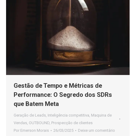
Gestão de Tempo e Métricas de
Performance: O Segredo dos SDRs
que Batem Meta
Geração de Leads
,
Inteligência competitiva
,
Maquina de
Vendas
,
OUTBOUND
,
Prospecção de clientes
Por
Emerson Morais
26/03/2025
Deixe um comentário