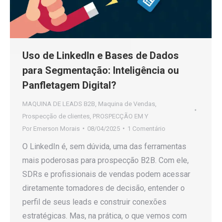
Uso de LinkedIn e Bases de Dados
para Segmentação: Inteligência ou
Panfletagem Digital?
MAQUINA DE LEADS B2B
,
Maquina de Vendas
,
Prospecção de clientes
,
PROSPECÇÃO EM Y
Por
Emerson Morais
08/04/2025
1 Comentário
O LinkedIn é, sem dúvida, uma das ferramentas
mais poderosas para prospecção B2B. Com ele,
SDRs e profissionais de vendas podem acessar
diretamente tomadores de decisão, entender o
perfil de seus leads e construir conexões
estratégicas. Mas, na prática, o que vemos com