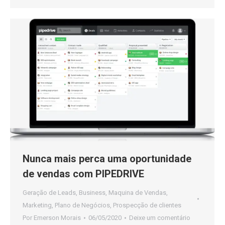
Nunca mais perca uma oportunidade
de vendas com PIPEDRIVE
Geração de Leads
,
Business
,
Maquina de Vendas
,
Marketing
,
Plano de Negócios
,
Prospecção de clientes
Por
Emerson Morais
06/05/2020
Deixe um comentário