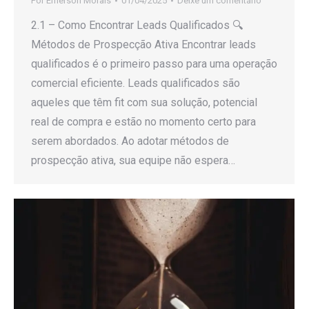
Por
Emerson Morais
01/04/2025
Deixe um comentário
2.1 – Como Encontrar Leads Qualificados 🔍
Métodos de Prospecção Ativa Encontrar leads
qualificados é o primeiro passo para uma operação
comercial eficiente. Leads qualificados são
aqueles que têm fit com sua solução, potencial
real de compra e estão no momento certo para
serem abordados. Ao adotar métodos de
prospecção ativa, sua equipe não espera…