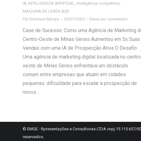
IA
,
INTELIGENCIA ARTIFICIAL
,
Inteligência competitiva
,
MAQUINA DE LEADS B2B
Por
Emerson Morais
30/07/2025
Deixe um comentário
Case de Sucesso: Como uma Agência de Marketing d
Centro-Oeste de Minas Gerais Aumentou em 5x Suas
Vendas com uma IA de Prospecção Ativa O Desafio
Uma agência de marketing digital localizada no centro
oeste de Minas Gerais enfrentava um obstáculo
comum entre empresas que atuam em cidades
pequenas: dificuldade para escalar a prospecção de
novos…
© EMGE - Rpresentações e Consultorias LTDA cnpj 15.115.657/00
reservados.